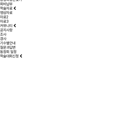
회비납부
학술자료
영상자료
자료2
자료3
커뮤니티
공지사항
조사
경사
기수별안내
질문과답변
동창회 일정
학술대회신청