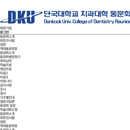
회원가입
로그인
동문회소개
회장인사말
임원
역대동문회장
동창회소개
동창회병원찾기
회비납부
학술자료
영상자료
자료2
자료3
커뮤니티
공지사항
조사
경사
기수별안내
질문과답변
동창회 일정
학술대회신청
동문회소개
회장인사말
임원
역대동문회장