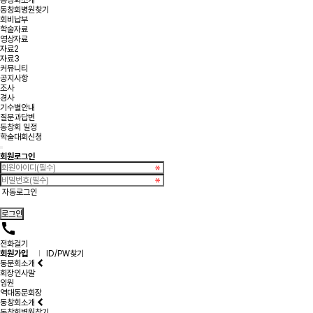
동창회소개
동창회병원찾기
회비납부
학술자료
영상자료
자료2
자료3
커뮤니티
공지사항
조사
경사
기수별안내
질문과답변
동창회 일정
학술대회신청
회원로그인
자동로그인
call
전화걸기
회원가입
l
ID/PW찾기
동문회소개
회장인사말
임원
역대동문회장
동창회소개
동창회병원찾기